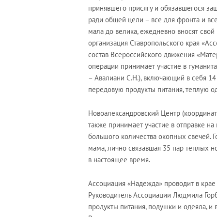
принявшего присягу и обязавшегося защи
ради общей цели – все для фронта и все
мала до велика, ежедневно вносят свой
организация Ставропольского края «Ас
состав Всероссийского движения «Мате
операции принимает участие в гуманита
– Авалиани С.Н.), включающий в себя 1
передовую продукты питания, теплую од
Новоалександровский Центр (координатор
также принимает участие в отправке на
большого количества окопных свечей. 
мама, лично связавшая 35 пар теплых н
в настоящее время.
Ассоциация «Надежда» проводит в крае
Руководитель Ассоциации Людмила Горб
продукты питания, подушки и одеяла, и 