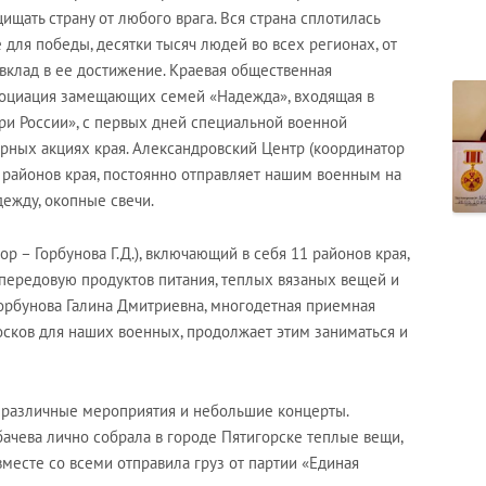
щать страну от любого врага. Вся страна сплотилась
 для победы, десятки тысяч людей во всех регионах, от
 вклад в ее достижение. Краевая общественная
социация замещающих семей «Надежда», входящая в
ри России», с первых дней специальной военной
рных акциях края. Александровский Центр (координатор
4 районов края, постоянно отправляет нашим военным на
ежду, окопные свечи.
 – Горбунова Г.Д.), включающий в себя 11 районов края,
 передовую продуктов питания, теплых вязаных вещей и
Горбунова Галина Дмитриевна, многодетная приемная
осков для наших военных, продолжает этим заниматься и
 различные мероприятия и небольшие концерты.
ачева лично собрала в городе Пятигорске теплые вещи,
вместе со всеми отправила груз от партии «Единая