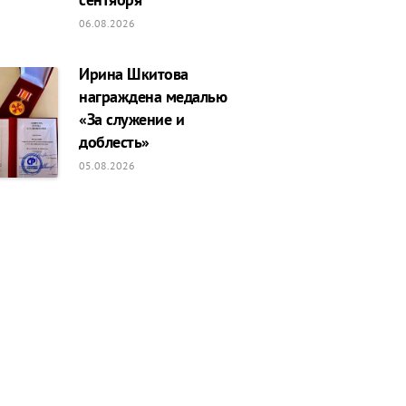
06.08.2026
Ирина Шкитова
награждена медалью
«За служение и
доблесть»
05.08.2026