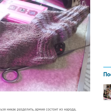
Н ГОДОМ
И
02.0
По
ьзя никак разделить, армия состоит из народа,