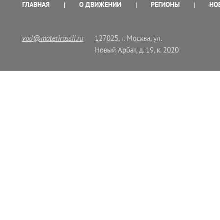
ГЛАВНАЯ
О ДВИЖЕНИИ
РЕГИОНЫ
НО
vod@materirossii.ru
127025, г. Москва, ул.
Новый Арбат, д. 19, к. 2020