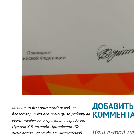
ДОБАВИТЬ
Метки:
за бескорыстный вклад
,
за
КОММЕНТ
благотворительную помощь
,
за работу во
время пандемии
,
ингушетия
,
награда от
Путина В.В
,
награда Президента РФ
Ваш e-mail н
#мывместе
,
награждение Амерхановой