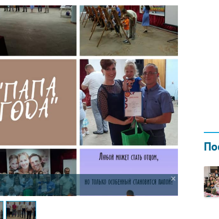
Н ГОДОМ
И
02.0
По