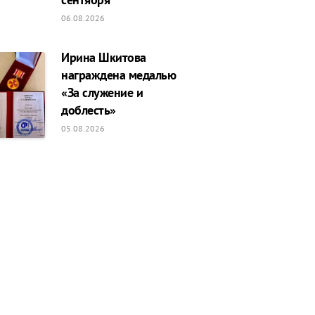
06.08.2026
Ирина Шкитова
награждена медалью
«За служение и
доблесть»
05.08.2026