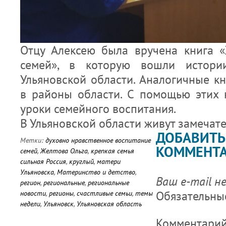
Отцу Алексею была вручена книга 
семей», в которую вошли истор
Ульяновской области. Аналогичные к
в районы области. С помощью этих 
уроки семейного воспитания.
В Ульяновской области живут замечате
ДОБАВИТЬ
Метки:
духовно нравственное воспитание
КОММЕНТ
семей
,
Желтова Ольга
,
крепкая семья
сильная Россия
,
круглый
,
матери
Ульяновска
,
Материнство и детство
,
Ваш e-mail н
регион
,
региональные
,
региональные
Обязательны
новости
,
регионы
,
счастливые семьи
,
темы
недели
,
Ульяновск
,
Ульяновская область
Комментари