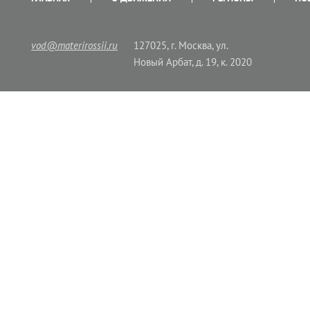
vod@materirossii.ru
127025, г. Москва, ул.
Новый Арбат, д. 19, к. 2020