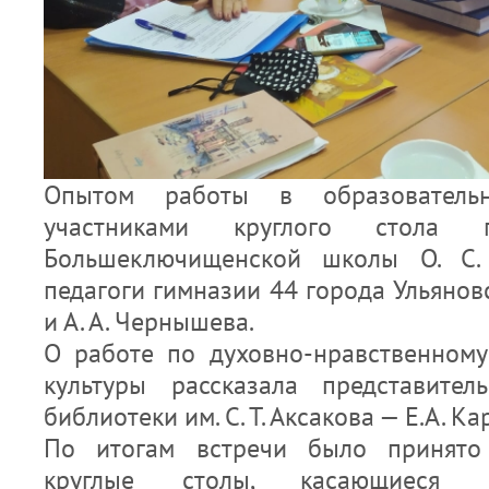
Опытом работы в образователь
участниками круглого стола п
Большеключищенской школы О. С. 
педагоги гимназии 44 города Ульяновс
и А. А. Чернышева.
О работе по духовно-нравственном
культуры рассказала представител
библиотеки им. С. Т. Аксакова — Е.А. Ка
По итогам встречи было принято
круглые столы, касающиеся в