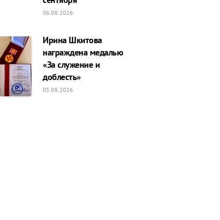
06.08.2026
Ирина Шкитова
награждена медалью
«За служение и
доблесть»
05.08.2026