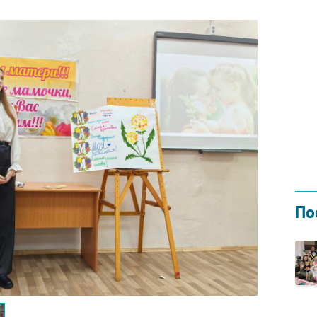
Н ГОДОМ
И
02.0
По