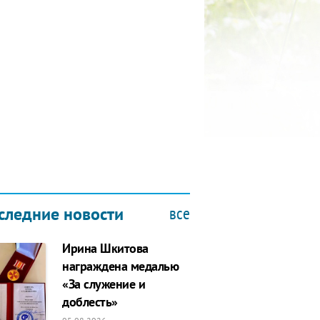
КУБОК ДРУЖБЫ
9.2019
все
следние новости
Ирина Шкитова
награждена медалью
«За служение и
доблесть»