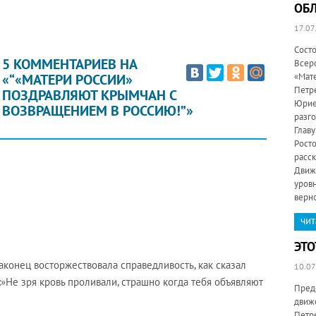
ОБЛ
17.07
Состо
5 КОММЕНТАРИЕВ НА
Всер
«“«МАТЕРИ РОССИИ»
«Мат
Петр
ПОЗДРАВЛЯЮТ КРЫМЧАН С
Юрие
ВОЗВРАЩЕНИЕМ В РОССИЮ!”»
разг
Главу
Рост
расск
Движ
уровн
верн
чит
ЭТО
аконец восторжествовала справедливость, как сказал
10.07
 :»Не зря кровь проливали, страшно когда тебя объявляют
Пред
движ
Петре