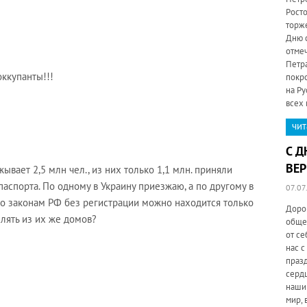
Росто
торж
Дню с
отмеч
Петр
оккупанты!!!
покро
на Ру
всех
чит
С Д
ВЕР
ывает 2,5 млн чел., из них только 1,1 млн. приняли
 паспорта. По одному в Украину приезжаю, а по другому в
07.07
о законам РФ без регистрации можно находится только
Доро
елять из их же домов?
обще
от се
нас с
праз
сердц
наши
мир, 