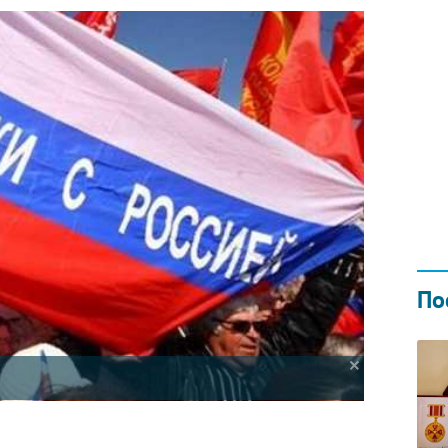
Н ГОДОМ
И
02.0
По