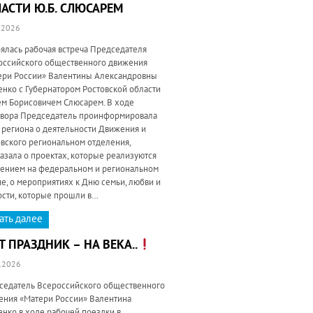
АСТИ Ю.Б. СЛЮСАРЕМ
.2026
ялась рабочая встреча Председателя
оссийского общественного движения
ери России» Валентины Александровны
енко с Губернатором Ростовской области
м Борисовичем Слюсарем. В ходе
овора Председатель проинформировала
 региона о деятельности Движения и
овского региональном отделения,
азала о проектах, которые реализуются
ением на федеральном и региональном
е, о мероприятиях к Дню семьи, любви и
ости, которые прошли в…
ать далее
Т ПРАЗДНИК – НА ВЕКА..
.2026
седатель Всероссийского общественного
ения «Матери России» Валентина
нко в ходе рабочей поездки в