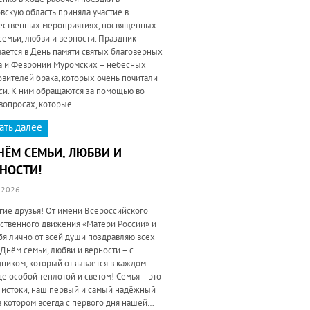
вскую область приняла участие в
ественных мероприятиях, посвященных
емьи, любви и верности. Праздник
ается в День памяти святых благоверных
а и Февронии Муромских – небесных
вителей брака, которых очень почитали
си. К ним обращаются за помощью во
 вопросах, которые…
ать далее
НЁМ СЕМЬИ, ЛЮБВИ И
НОСТИ!
.2026
гие друзья! От имени Всероссийского
ственного движения «Матери России» и
бя лично от всей души поздравляю всех
 Днём семьи, любви и верности – с
дником, который отзывается в каждом
е особой теплотой и светом! Семья – это
 истоки, наш первый и самый надёжный
в котором всегда с первого дня нашей…