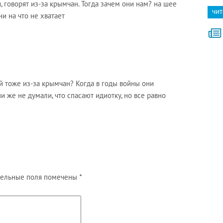
 говорят из-за крымчан. Тогда зачем они нам? на шее
чит
ни на что не хватает
ой тоже из-за крымчан? Когда в годы войны они
и же не думали, что спасают идиотку, но все равно
ельные поля помечены
*