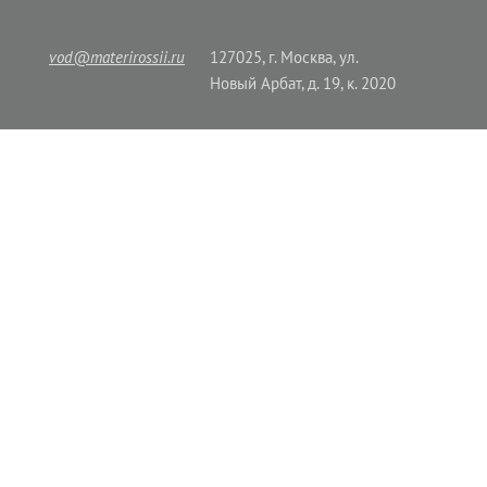
vod@materirossii.ru
127025, г. Москва, ул.
Новый Арбат, д. 19, к. 2020