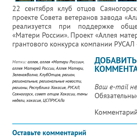
22 сентября клуб отцов Саяногорс
проекте Совета ветеранов завода «Ал
реализуется при поддержке обще
«Матери России». Проект «Аллея мате
грантового конкурса компании РУСАЛ 
ДОБАВИТЬ
Метки:
аллея
,
аллея «Матери России»
,
КОММЕНТ
аллея Матерей России
,
Аллея Матери
,
ЗеленаяВолна
,
КлубОтцов
,
регион
,
региональные
,
региональные новости
,
Ваш e-mail н
регионы
,
Республика Хакасия
,
РУСАЛ
,
Обязательны
Саяногорск
,
совет отцов Хакасии
,
темы
недели
,
хакасия
,
ЦСПРУСАЛа
Комментари
Оставьте комментарий