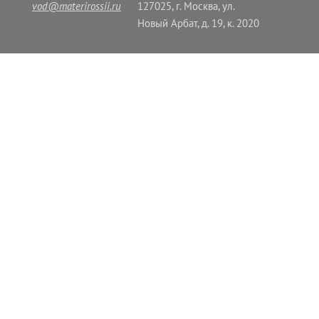
vod@materirossii.ru
127025, г. Москва, ул.
Новый Арбат, д. 19, к. 2020