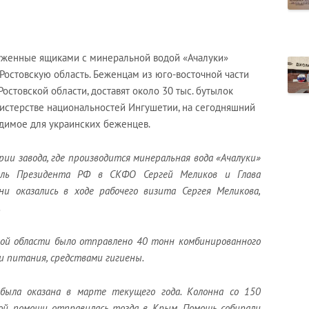
уженные ящиками с минеральной водой «Ачалуки»
Ростовскую область. Беженцам из юго-восточной части
Ростовской области, доставят около 30 тыс. бутылок
истерстве национальностей Ингушетии, на сегодняшний
одимое для украинских беженцев.
ии завода, где производится минеральная вода «Ачалуки»
ель Президента РФ в СКФО Сергей Меликов и Глава
ни оказались в ходе рабочего визита Сергея Меликова,
.
кой области было отправлено 40 тонн комбинированного
и питания, средствами гигиены.
была оказана в марте текущего года. Колонна со 150
й помощи отправилась тогда в Крым. Помощь собирали