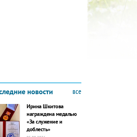
КУБОК ДРУЖБЫ
9.2019
все
следние новости
Ирина Шкитова
награждена медалью
«За служение и
доблесть»