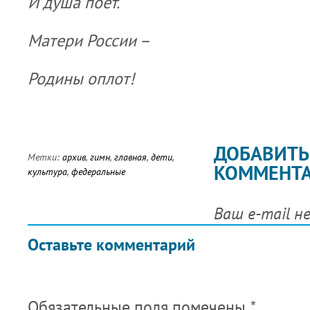
И душа поёт.
Матери России –
Родины оплот!
ДОБАВИТЬ
Метки:
архив
,
гимн
,
главная
,
дети
,
КОММЕНТ
культура
,
федеральные
Ваш e-mail н
Оставьте комментарий
Обязательные поля помечены
*