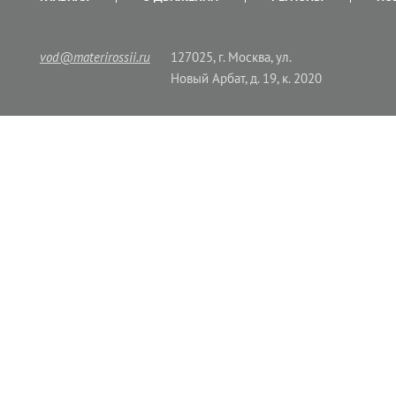
vod@materirossii.ru
127025, г. Москва, ул.
Новый Арбат, д. 19, к. 2020