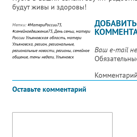
будут живы и здоровы!
ДОБАВИТЬ
Метки:
#МатериРоссии73
,
КОММЕНТ
#семейноедвижение73
,
День семьи
,
матери
России Ульяновская область
,
матери
Ульяновска
,
регион
,
региональные
,
Ваш e-mail н
региональные новости
,
регионы
,
семейное
Обязательны
общение
,
темы недели
,
Ульяновск
Комментари
Оставьте комментарий