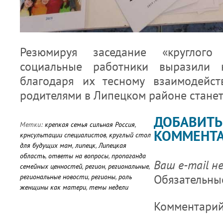
Резюмируя заседание «круглого
социальные работники выразили 
благодаря их тесному взаимодейс
родителями в Липецком районе станет
ДОБАВИТЬ
Метки:
крепкая семья сильная Россия
,
КОММЕНТ
крнсультации специалистов
,
круглый стол
для будущих мам
,
липецк
,
Липецкая
область
,
ответы на вопросы
,
пропаганда
Ваш e-mail н
семейных ценностей
,
регион
,
региональные
,
Обязательны
региональные новости
,
регионы
,
роль
женщины как матери
,
темы недели
Комментари