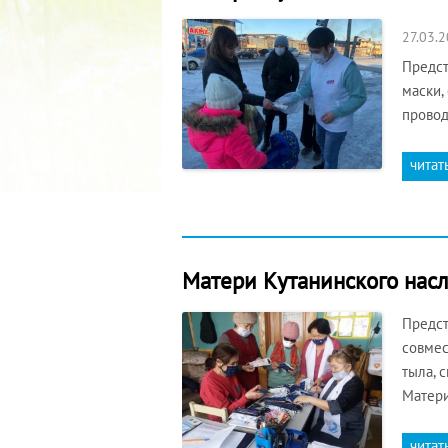
27.03.
Предст
маски,
провод
читат
Матери Кутанинского насл
Предст
совмес
тыла, 
Матери
читат