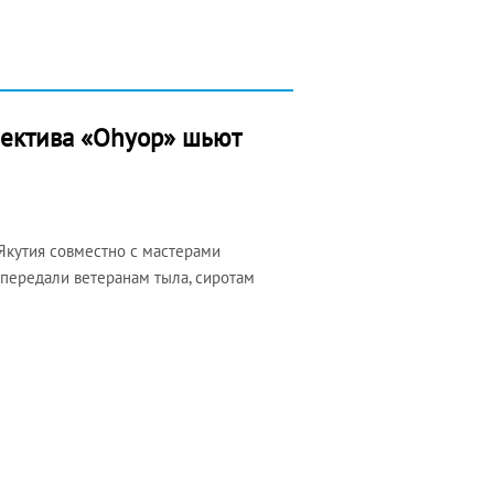
лектива «Оһуор» шьют
Якутия совместно с мастерами
 передали ветеранам тыла, сиротам