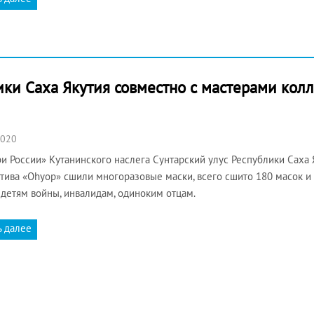
ики Саха Якутия совместно с мастерами кол
2020
и России» Кутанинского наслега Сунтарский улус Республики Саха 
тива «Оһуор» сшили многоразовые маски, всего сшито 180 масок и
 детям войны, инвалидам, одиноким отцам.
ь далее