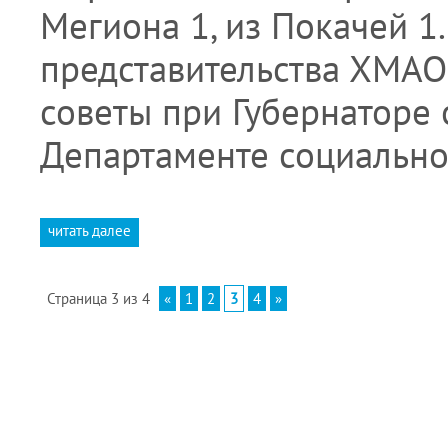
Мегиона 1, из Покачей 1
представительства ХМА
советы при Губернаторе 
Департаменте социальн
читать далее
Страница 3 из 4
«
1
2
3
4
»