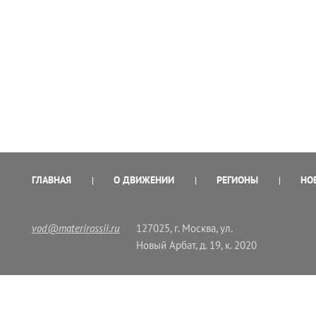
ГЛАВНАЯ
О ДВИЖЕНИИ
РЕГИОНЫ
НО
vod@materirossii.ru
127025, г. Москва, ул.
Новый Арбат, д. 19, к. 2020