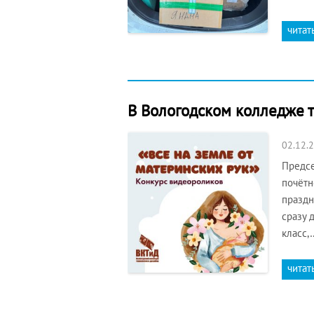
читат
В Вологодском колледже 
02.12.
Предсе
почётн
праздн
сразу 
класс,
читат