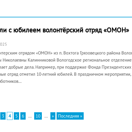
ли с юбилеем волонтёрский отряд «ОМОН»
2025
нтерским отрядом «ОМОН» из п. Вохтога Грязовецкого района Воло
ы Николаевны Калинниковой Вологодское региональное отделение
лает добрые дела. Например, при поддержке Фонда Президентских 
ые отряд отметил 10-летний юбилей. В праздничном мероприятии, 
аботников…
3
4
5
6
...
10
...
»
Последняя »