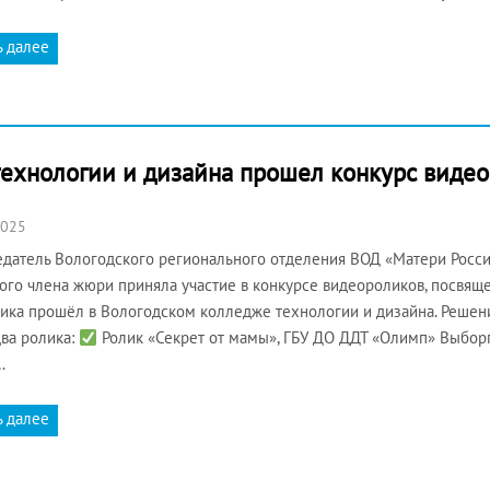
ь далее
технологии и дизайна прошел конкурс виде
2025
датель Вологодского регионального отделения ВОД «Матери Росси
ого члена жюри приняла участие в конкурсе видеороликов, посвящ
ика прошёл в Вологодском колледже технологии и дизайна. Реше
два ролика:
Ролик «Секрет от мамы», ГБУ ДО ДДТ «Олимп» Выборгс
…
ь далее