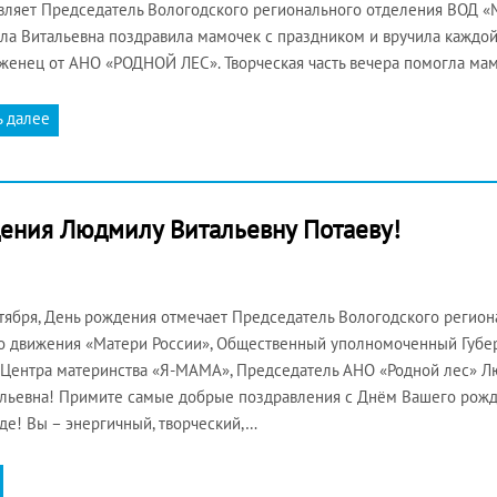
вляет Председатель Вологодского регионального отделения ВОД «
а Витальевна поздравила мамочек с праздником и вручила каждой
женец от АНО «РОДНОЙ ЛЕС». Творческая часть вечера помогла ма
ь далее
ения Людмилу Витальевну Потаеву!
ктября, День рождения отмечает Председатель Вологодского регио
о движения «Матери России», Общественный уполномоченный Губер
 Центра материнства «Я-МАМА», Председатель АНО «Родной лес» Л
льевна! Примите самые добрые поздравления с Днём Вашего рожде
де! Вы – энергичный, творческий,…