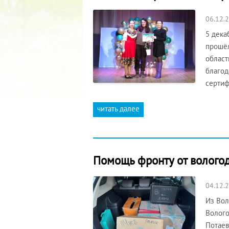
06.12.
5 дека
прошёл
област
благод
сертиф
читать далее
Помощь фронту от волого
04.12.
Из Вол
Волого
Потаев