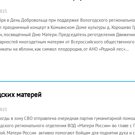
2025
бря в День Добровольца при поддержке Вологодского регионально
 праздничный концерт в Комьянском Доме культуры д. Хорошево Г
и, посвящённый Дню Матери. Председатель реготделения Движени
арностей многодетным матерям от Всероссийского общественного
икаты на яблони, как символ плодородия, от АНО «Родной лес»…
дских матерей
2025
огды в зону СВО отправлена очередная партия гуманитарной помощ
дского регионального отделения ВОД «Матери России» во главе 
ой. Матери России активно помогают бойцам для поднятия духа и