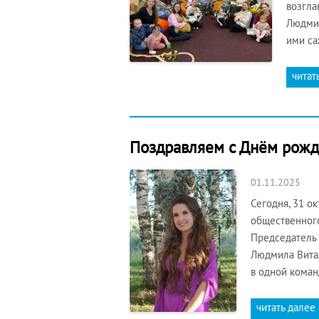
возгла
Людмил
ими са
читат
Поздравляем с Днём рожд
01.11.2025
Сегодня, 31 о
общественног
Председатель
Людмила Вита
в одной коман
читать далее