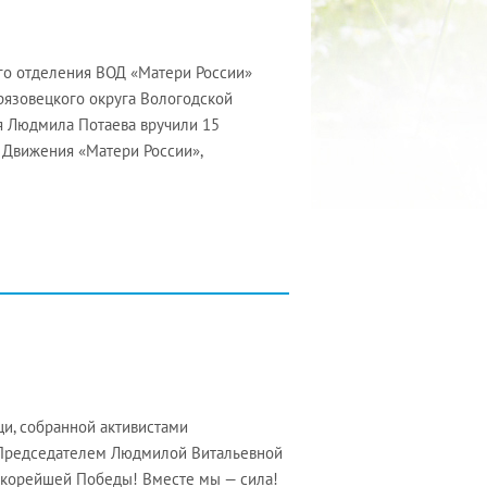
го отделения ВОД «Матери России»
рязовецкого округа Вологодской
я Людмила Потаева вручили 15
 Движения «Матери России»,
и, собранной активистами
с Председателем Людмилой Витальевной
 скорейшей Победы! Вместе мы — сила!