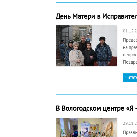
День Матери в Исправител
01.12.
Предсе
на пра
непрос
Поздра
читат
В Вологодском центре «Я 
29.11.
Праздн