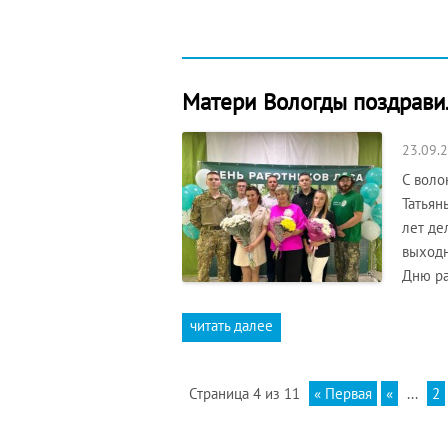
Матери Вологды поздрави
23.09.
С воло
Татьян
лет де
выходн
Дню р
читать далее
Страница 4 из 11
« Первая
«
...
2