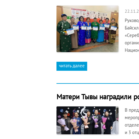
22.11.
Руково
Байскл
«Сереб
органи
Национ
читать далее
Матери Тывы наградили р
В пред
меропр
отделе
и 3 от