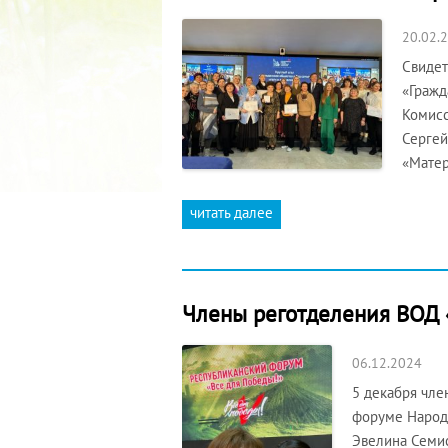
20.02.
Свидет
«Гражд
Комисс
Сергей
«Матер
читать далее
Члены реготделения ВОД 
06.12.2024
5 декабря чле
форуме Народ
Эвелина Семис