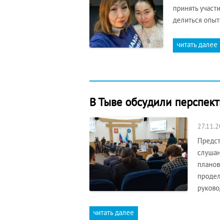
принять участ
делиться опыт
читать далее
В Тыве обсудили перспек
27.11.
Предст
слушан
планов
продел
руково
читать далее