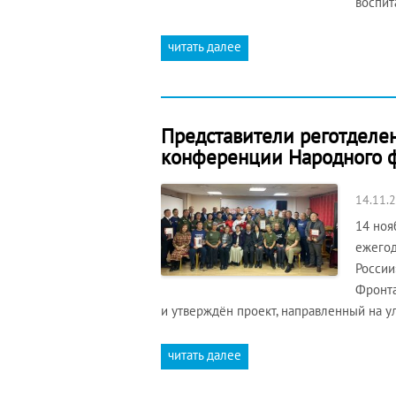
воспи
читать далее
Представители реготделе
конференции Народного 
14.11.
14 ноя
ежегод
России
Фронта
и утверждён проект, направленный на 
читать далее