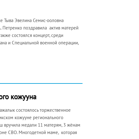
ке Тыва Эвелина Семис-ооловна
. Петренко поздравила актив матерей
акже состоялся концерт, среди
тана и Специальной военной операции,
ого кожууна
ажалык состоялось торжественное
чикском кожууне регионального
ш вручила медали 11 матерям, 3 жёнам
зоне СВО. Многодетной маме, которая