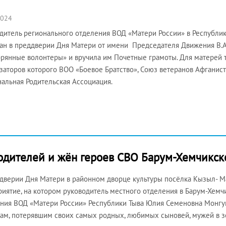
2024
дитель регионального отделения ВОД «Матери России» в Республи
ан в преддверии Дня Матери от имени Председателя Движения В.А
рянные волонтеры» и вручила им Почетные грамоты. Для матерей т
заторов которого ВОО «Боевое Братство», Союз ветеранов Афганис
альная Родительская Ассоциация.
одителей и жён героев СВО Барум-Хемчикск
дверии Дня Матери в районном дворце культуры посёлка Кызыл- М
иятие, на котором руководитель местного отделения в Барум-Хем
ния ВОД «Матери России» Республики Тыва Юлия Семеновна Монгу
цам, потерявшим своих самых родных, любимых сыновей, мужей в 