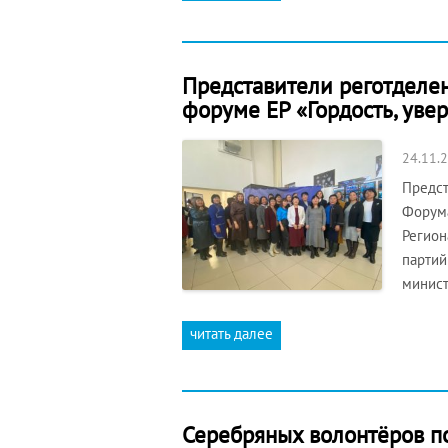
Представители реготделен
форуме ЕР «Гордость, увер
24.11.
Предст
Форума
Регион
партий
минист
читать далее
Серебряных волонтёров п