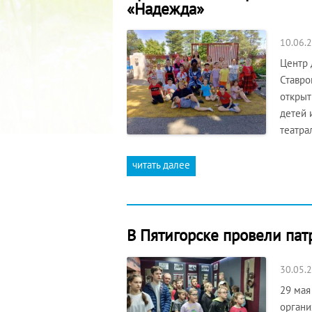
«Надежда»
10.06.
Центр 
Ставро
открыт
детей 
театра
читать далее
В Пятигорске провели пат
30.05.
29 мая
органи