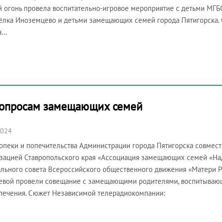
 огонь провела воспитательно-игровое мероприятие с детьми МГ
ёлка Иноземцево и детьми замещающих семей города Пятигорска.
а…
вопросам замещающих семей
2024
опеки и попечительства Администрации города Пятигорска совмес
зацией Ставропольского края «Ассоциация замещающих семей «Над
льного совета Всероссийского общественного движения «Матери
евой провели совещание с замещающими родителями, воспитывающ
печения. Сюжет Независимой телерадиокомпании: