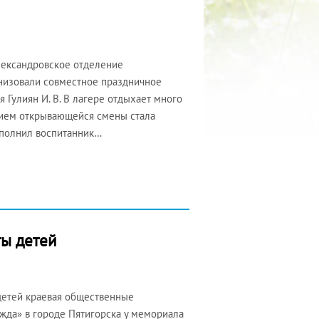
лександровское отделение
низовали совместное праздничное
 Гулиян И. В. В лагере отдыхает много
ием открывающейся смены стала
исполнил воспитанник…
ты детей
детей краевая общественные
да» в городе Пятигорска у мемориала