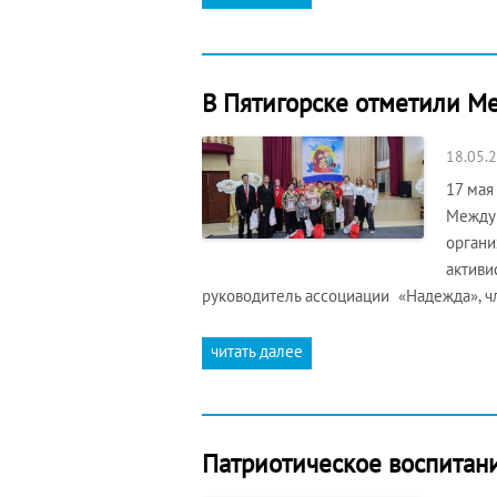
В Пятигорске отметили М
18.05.
17 мая
Междун
органи
активи
руководитель ассоциации «Надежда», ч
читать далее
Патриотическое воспитан