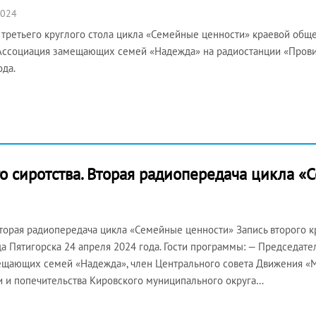
2024
 третьего круглого стола цикла «Семейные ценности» краевой общ
Ассоциация замещающих семей «Надежда» на радиостанции «Провин
ода.
о сиротства. Вторая радиопередача цикла «
торая радиопередача цикла «Семейные ценности» Запись второго кр
а Пятигорска 24 апреля 2024 года. Гости программы: — Председат
мещающих семей «Надежда», член Центрального совета Движения «
ки и попечительства Кировского муниципального округа…