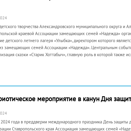
2024
детского творчества Александровского муниципального округа и А
польской краевой Ассоциации замещающих семей «Надежда» орга
ие детского летнего лагеря «Улыбка», директором которого является
из замещающих семей Ассоциации «Надежда». Центральным событ
лизация сказки «Старик Хоттабыч», главную роль в которой также 
риотическое мероприятие в канун Дня защи
2024
 2024 года в преддверии международного праздника День защиты 
зации Ставропольского края Ассоциация замещающих семей «Надеж