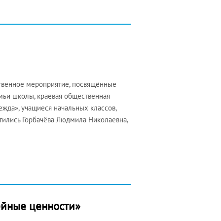
ственное мероприятие, посвящённые
ьи школы, краевая общественная
жда», учащиеся начальных классов,
тились Горбачёва Людмила Николаевна,
ейные ценности»