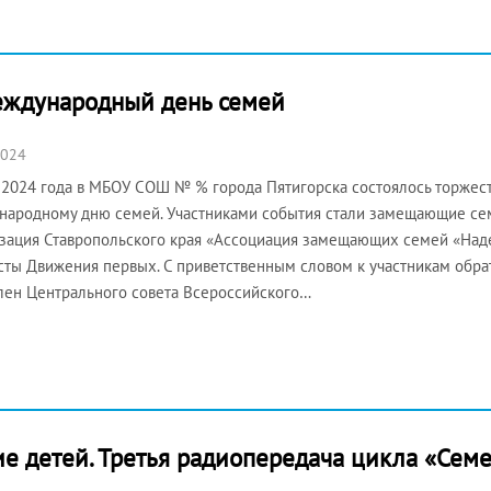
еждународный день семей
2024
 2024 года в МБОУ СОШ № % города Пятигорска состоялось торже
ародному дню семей. Участниками события стали замещающие сем
зация Ставропольского края «Ассоциация замещающих семей «Наде
сты Движения первых. С приветственным словом к участникам обра
лен Центрального совета Всероссийского…
ие детей. Третья радиопередача цикла «Сем