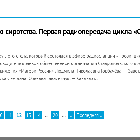
о сиротства. Первая радиопередача цикла 
углого стола, который состоялся в эфире радиостанции «Провинция
Руководитель краевой общественной организации Ставропольского 
Движения «Матери России» Людмила Николаевна Горбачёва; — Заво
ска Светлана Юрьевна Танасейчук; — Кандидат…
0
11
12
13
14
...
20
...
»
Последняя »