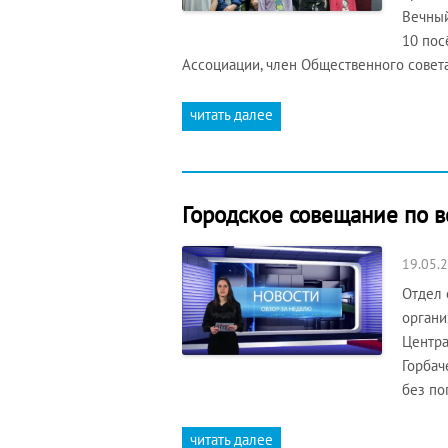
Вечный
10 пос
Ассоциации, член Общественного совет
читать далее
Городское совещание по 
19.05.
Отдел 
органи
Центра
Горбач
без по
читать далее