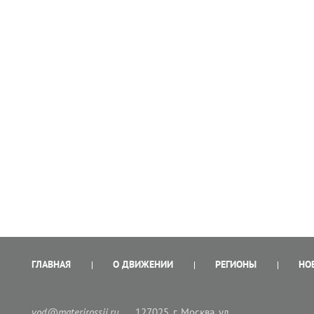
ГЛАВНАЯ
О ДВИЖЕНИИ
РЕГИОНЫ
НО
vod@materirossii.ru
127025, г. Москва, ул.