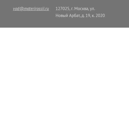
vod@materirossii.ru
127025, г. Москва, ул.
Новый Арбат, д. 19, к. 2020