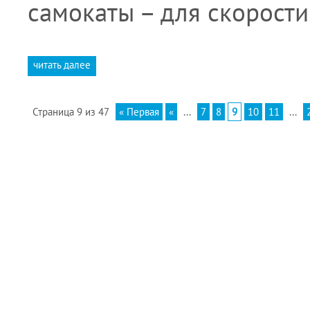
самокаты – для скорост
читать далее
Страница 9 из 47
« Первая
«
...
7
8
9
10
11
...