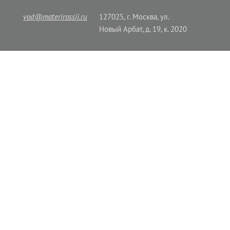
vod@materirossii.ru
127025, г. Москва, ул.
Новый Арбат, д. 19, к. 2020