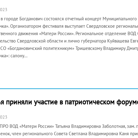
2023
 в городе Богданович состоялся отчетный концерт Муниципального
чка». Организатором фестиваля выступает Свердловское регионал
венного движения «Матери России». Региональное отделение ВОД 
ельство Свердловской области и лично губернатора Куйвашева Евг
СО «Богдановичский политехникум» Тришевскому Владимиру Дмитри
чка»: салону…
я приняли участие в патриотическом фору
2023
ПРО ВОД «Матери России» Татьяна Владимировна Заболотная, зам. 
енок, член регионального Совета Светлана Владимировна Каня прин