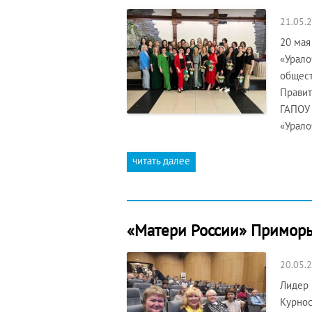
21.05.
20 мая
«Урало
общест
Правит
ГАПОУ 
«Урало
читать далее
«Матери России» Приморь
20.05.
Лидер 
Курнос