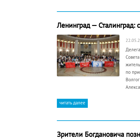
Ленинград — Сталинград: 
22.05.
Делега
Совета
житель
по при
Волгог
Алекс
читать далее
Зрители Богдановича поз