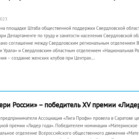
2023
 на площадке Штаба общественной поддержки Свердловской облас
при Департаменте по труду и занятости населения Свердловской об
ано соглашение между Свердловским региональным отделением В
 Урала» и Свердловским областным отделением «Национальная Род
ния – создание женских клубов при Центрах…
ери России» – победитель XV премии «Лидер
 предпринимателя Ассоциация «Лига Профи» провела в Саратове 
ной премии «Лидер года». Победителем номинации «Материнское 
альное отделение Всероссийского общественного движения «Матер