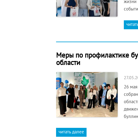
жизни 
событи
читат
Меры по профилактике бу
области
27.05.
26 мая
собран
област
движен
буллин
читать далее