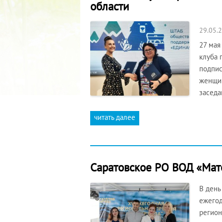
области
29.05.
27 мая
клуба 
подпис
женщин
заседа
читать далее
Саратовское РО ВОД «Мат
В день
ежегод
регион