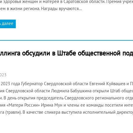
и здоровья женщин и матерей в Саратовской области. Премия учре
ем в жизни региона. Награды вручаются…
ь далее
ллинга обсудили в Штабе общественной по
2023
 2023 года Губернатор Свердловской области Евгений Куйвашев и 
ия Свердловской области Людмила Бабушкина открыли Штаб обще
и. В день открытия председатель Свердловского регионального от
ия «Матери России» Ирина Мун и члены ее команды посетили инт
га (травли). В качестве спикера выступила исполнительный директ