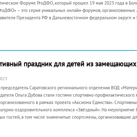
тическом Форуме ProДФО, который прошел 19 мая 2023 года в Бо
ProДФО» – это серия уникальных онлайн-форумов, организованных
авителя Президента РФ в Дальневосточном федеральном округе и 
ортивный праздник для детей из замещающих
2023
 председатель Саратовского регионального отделения ВОД «Матери
дателя Ольга Дубова стали гостями спортивно-профилактического
 организованного в рамках проекта «Аксиома Единства». Спортивн
ьтурно-оздоровительного комплекса «Звёздный». На мероприятие
ых гостей, в том числе знаменитые спортсмены, организовавшие д