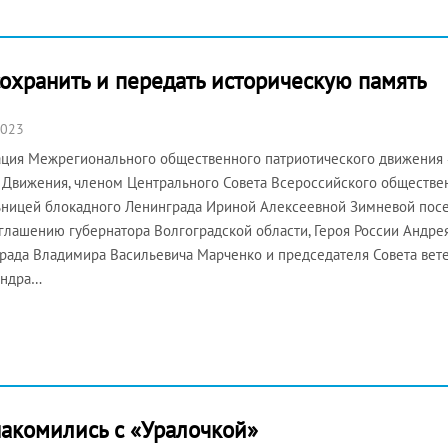
сохранить и передать историческую память
2023
ция Межрегионального общественного патриотического движения 
 Движения, членом Центрального Совета Всероссийского обществе
ницей блокадного Ленинграда Ириной Алексеевной Зимневой посети
глашению губернатора Волгоградской области, Героя России Андрея
рада Владимира Васильевича Марченко и председателя Совета вет
андра…
накомились с «Уралочкой»