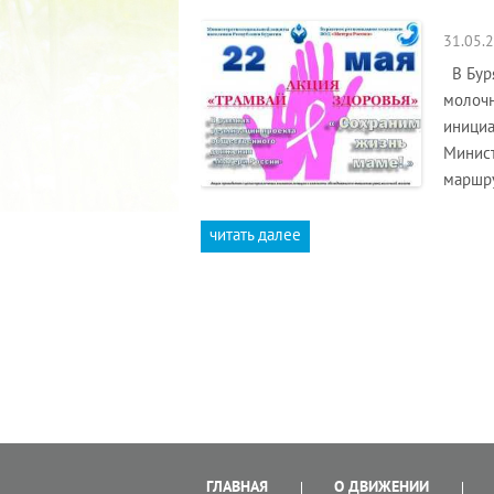
31.05.
В Буря
молочн
инициа
Минист
маршру
читать далее
ГЛАВНАЯ
О ДВИЖЕНИИ