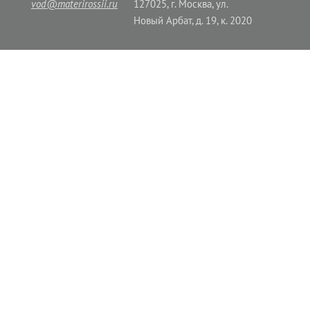
vod@materirossii.ru
127025, г. Москва, ул.
Новый Арбат, д. 19, к. 2020