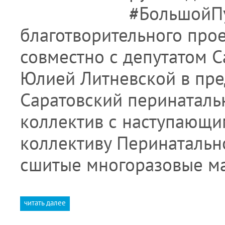
#БольшойП
благотворительного про
совместно с депутатом 
Юлией Литневской в пре
Саратовский перинаталь
коллектив с наступающи
коллективу Перинатальн
сшитые многоразовые ма
читать далее