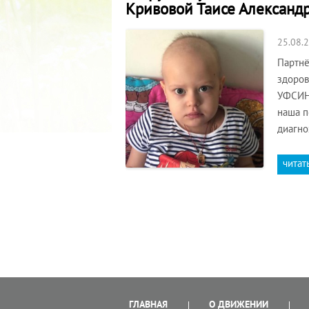
Кривовой Таисе Александ
25.08.
Партнё
здоров
УФСИН 
наша п
диагно
читат
ГЛАВНАЯ
О ДВИЖЕНИИ