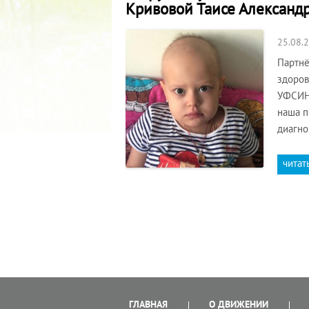
Кривовой Таисе Александ
25.08.
Партнё
здоров
УФСИН 
наша п
диагно
читат
ГЛАВНАЯ
О ДВИЖЕНИИ