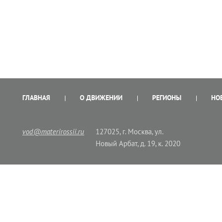
ГЛАВНАЯ
О ДВИЖЕНИИ
РЕГИОНЫ
НО
vod@materirossii.ru
127025, г. Москва, ул.
Новый Арбат, д. 19, к. 2020