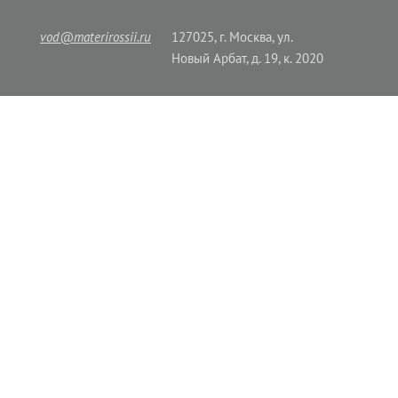
vod@materirossii.ru
127025, г. Москва, ул.
Новый Арбат, д. 19, к. 2020