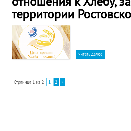
отношения к Хлебу, з
территории Ростовско
читать далее
Страница 1 из 2
1
2
»