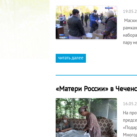
19.05.
Маски,
рамках
набора
пару н
читать далее
«Матери России» в Чечен
16.05.
На про
предсе
«Подар
Многод