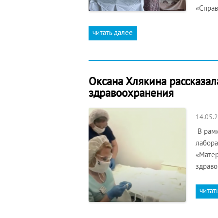
«Спра
читать далее
Оксана Хлякина рассказал
здравоохранения
14.05.
В рамк
лабора
«Матер
здраво
читат