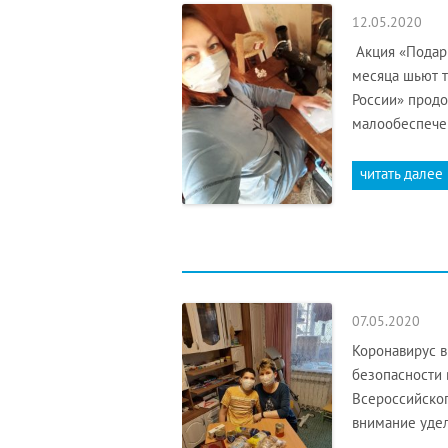
12.05.2020
Акция «Подар
месяца шьют т
России» прод
малообеспече
читать далее
07.05.2020
Коронавирус 
безопасности 
Всероссийског
внимание удел