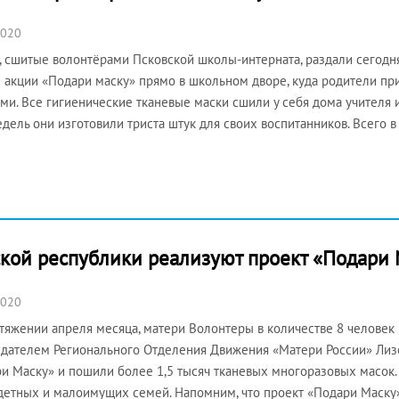
2020
 сшитые волонтёрами Псковской школы-интерната, раздали сегодн
 акции «Подари маску» прямо в школьном дворе, куда родители п
ми. Все гигиенические тканевые маски сшили у себя дома учителя и
едель они изготовили триста штук для своих воспитанников. Всего
ской республики реализуют проект «Подари
2020
тяжении апреля месяца, матери Волонтеры в количестве 8 человек
дателем Регионального Отделения Движения «Матери России» Лиз
и Маску» и пошили более 1,5 тысяч тканевых многоразовых масок.
етных и малоимущих семей. Напомним, что проект «Подари Маску