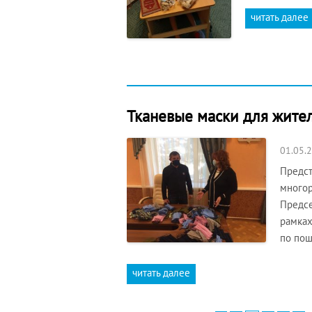
читать далее
Тканевые маски для жите
01.05.
Предст
многор
Предсе
рамках
по пош
читать далее