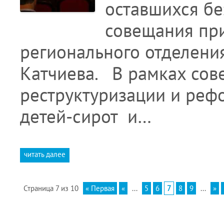
оставшихся бе
совещания при
регионального отделени
Катчиева. В рамках со
реструктуризации и реф
детей-сирот и…
читать далее
Страница 7 из 10
« Первая
«
...
5
6
7
8
9
...
»