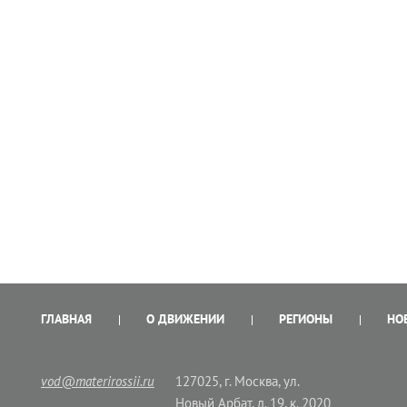
ГЛАВНАЯ
О ДВИЖЕНИИ
РЕГИОНЫ
НО
vod@materirossii.ru
127025, г. Москва, ул.
Новый Арбат, д. 19, к. 2020