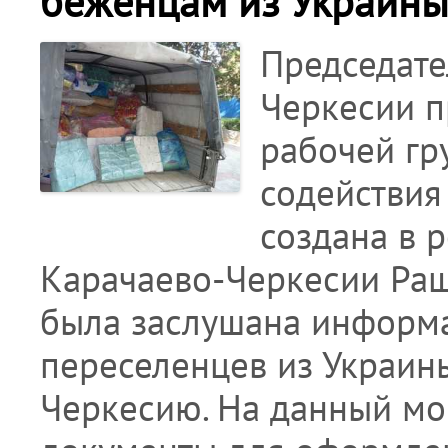
беженцам из Украин
Председате
Черкесии п
рабочей гр
содействия
создана в 
Карачаево-Черкесии Ра
была заслушана информ
переселенцев из Украин
Черкесию. На данный м