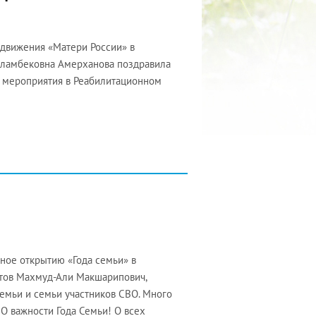
движения «Матери России» в
сламбековна Амерханова поздравила
о мероприятия в Реабилитационном
нное открытию «Года семьи» в
атов Махмуд-Али Макшарипович,
емьи и семьи участников СВО. Много
 О важности Года Семьи! О всех