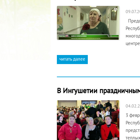
09.07.
Предсе
Респуб
многод
центре
читать далее
В Ингушетии праздничным
04.02.
3 февр
Респуб
предст
теплых