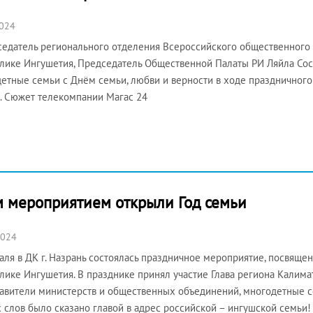
2024
датель регионального отделения Всероссийского общественного 
лике Ингушетия, Председатель Общественной Палаты РИ Ляйла Со
етные семьи с Днём семьи, любви и верности в ходе праздничног
. Сюжет телекомпании Магас 24
 мероприятием открыли Год семьи
2024
аля в ДК г. Назрань состоялась праздничное мероприятие, посвяще
лике Ингушетия. В празднике принял участие Глава региона Калим
авители министерств и общественных объединений, многодетные с
 слов было сказано главой в адрес российской – ингушской семьи!