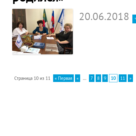
20.06.2018
Страница 10 из 11
« Первая
«
...
7
8
9
10
11
»