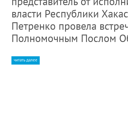
представитель от исполн
власти Республики Хака
Петренко провела встре
Полномочным Послом О
читать далее