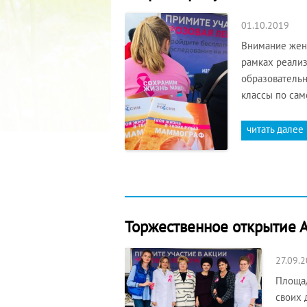
01.10.2019
Внимание женщ
рамках реализ
образовательн
классы по са
читать далее
Торжественное открытие А
27.09.
Площад
своих 