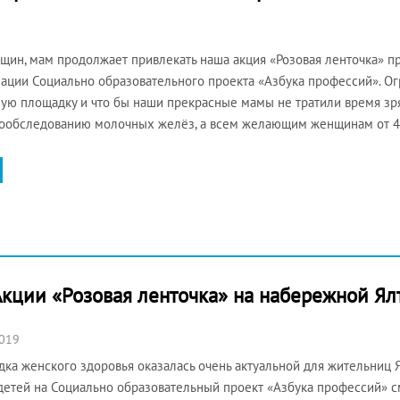
ин, мам продолжает привлекать наша акция «Розовая ленточка» п
ации Социально образовательного проекта «Азбука профессий». О
ую площадку и что бы наши прекрасные мамы не тратили время зр
мообследованию молочных желёз, а всем желающим женщинам от 4
кции «Розовая ленточка» на набережной Ял
2019
ка женского здоровья оказалась очень актуальной для жительниц Я
детей на Социально образовательный проект «Азбука профессий» с