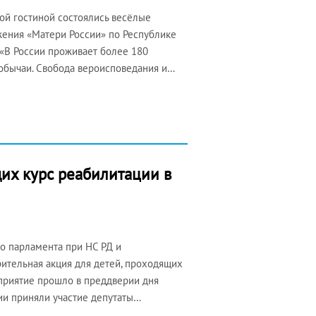
ной гостиной состоялись весёлые
жения «Матери России» по Республике
 «В России проживает более 180
 обычаи. Свобода вероисповедания и…
щих курс реабилитации в
го парламента при НС РД и
ительная акция для детей, проходящих
приятие прошло в преддверии дня
ии приняли участие депутаты…