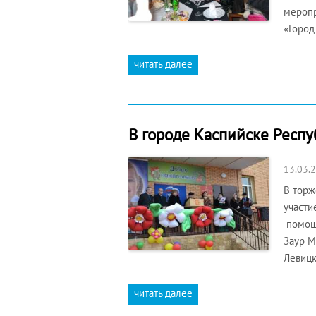
меропр
«Город
читать далее
В городе Каспийске Респу
13.03.
В торж
участи
помощн
Заур М
Левицк
читать далее