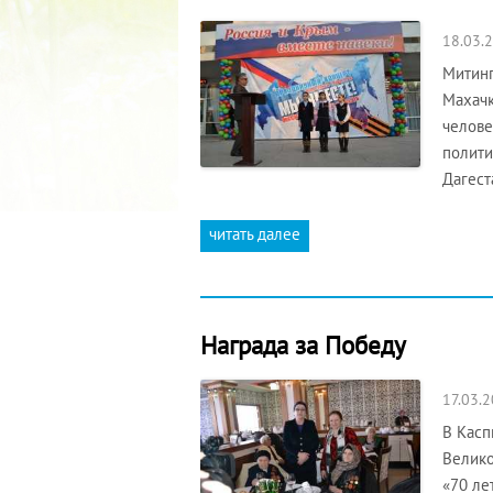
18.03.
Митинг
Махачк
челове
полити
Дагест
читать далее
Награда за Победу
17.03.
В Касп
Велико
«70 ле