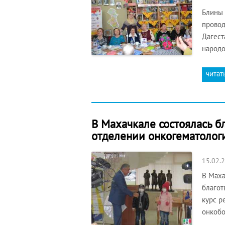
Блины 
провод
Дагест
народо
читат
В Махачкале состоялась б
отделении онкогематологи
15.02.
В Маха
благот
курс р
онкобо