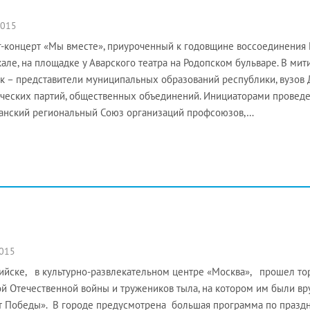
2015
-концерт «Мы вместе», приуроченный к годовщине воссоединения 
але, на площадке у Аварского театра на Родопском бульваре. В мит
к – представители муниципальных образований республики, вузов 
ческих партий, общественных объединений. Инициаторами проведе
анский региональный Союз организаций профсоюзов,…
2015
ийске, в культурно-развлекательном центре «Москва», прошел то
й Отечественной войны и тружеников тыла, на котором им были 
т Победы». В городе предусмотрена большая программа по праздн