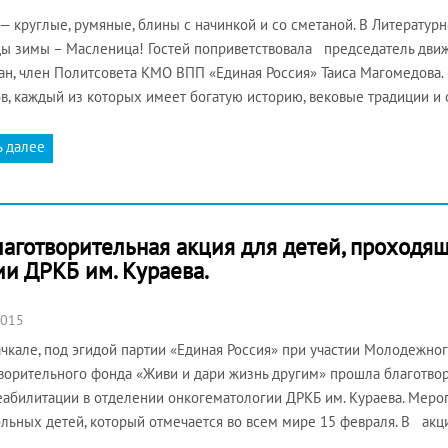
— круглые, румяные, блины с начинкой и со сметаной. В Литератур
ы зимы – Масленица! Гостей поприветствовала председатель дви
ан, член Политсовета КМО ВПП «Единая Россия» Таиса Магомедова.
в, каждый из которых имеет богатую историю, вековые традиции и
ь далее
лаготворительная акция для детей, проходя
и ДРКБ им. Кураева.
2015
чкале, под эгидой партии «Единая Россия» при участии Молодежно
ворительного фонда «Живи и дари жизнь другим» прошла благотвор
еабилитации в отделении онкогематологии ДРКБ им. Кураева. Меро
льных детей, который отмечается во всем мире 15 февраля. В акц