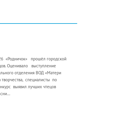
№26 «Родничок» прошёл городской
адов. Оценивало выступление
ального отделения ВОД «Матери
 творчества, специалисты по
онкурс выявил лучших чтецов
есни…