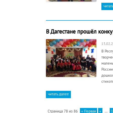
читат
В Дагестане прошёл конк
13.02.
В Респ
творче
малень
России
дошкол
стихот
читать далее
Страница 78 из 86
« Первая
«
...
1