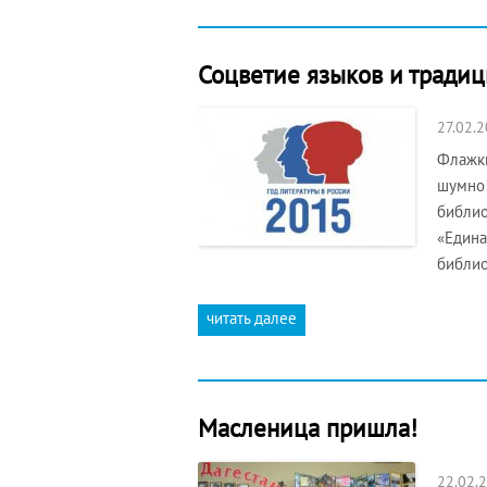
Соцветие языков и традиц
27.02.
Флажки
шумно!
библио
«Едина
библио
читать далее
Масленица пришла!
22.02.