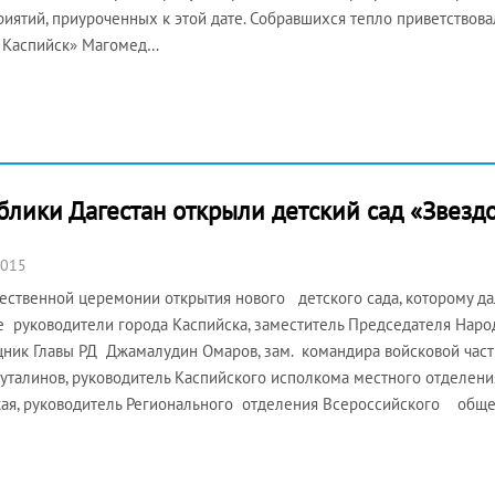
иятий, приуроченных к этой дате. Собравшихся тепло приветствов
 Каспийск» Магомед…
блики Дагестан открыли детский сад «Звездо
2015
ественной церемонии открытия нового детского сада, которому д
е руководители города Каспийска, заместитель Председателя Наро
ик Главы РД Джамалудин Омаров, зам. командира войсковой части
уталинов, руководитель Каспийского исполкома местного отделени
ая, руководитель Регионального отделения Всероссийского общ