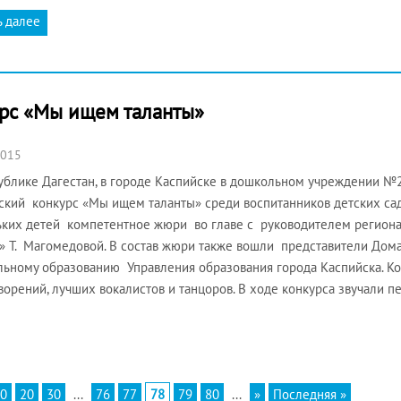
ь далее
урс «Мы ищем таланты»
2015
ублике Дагестан, в городе Каспийске в дошкольном учреждении 
ский конкурс «Мы ищем таланты» среди воспитанников детских с
ких детей компетентное жюри во главе с руководителем регион
» Т. Магомедовой. В состав жюри также вошли представители Дома
ьному образованию Управления образования города Каспийска. К
ворений, лучших вокалистов и танцоров. В ходе конкурса звучали п
0
20
30
...
76
77
78
79
80
...
»
Последняя »