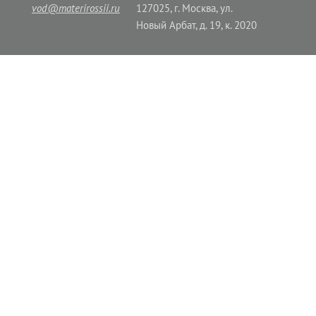
vod@materirossii.ru
127025, г. Москва, ул.
Новый Арбат, д. 19, к. 2020