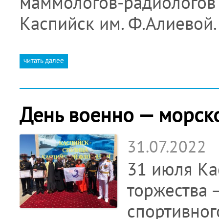
маммологов-радиологов 
Каспийск им. Ф.Алиевой.
читать далее
День военно — морско
31.07.2022
31 июля Ка
торжества 
спортивног