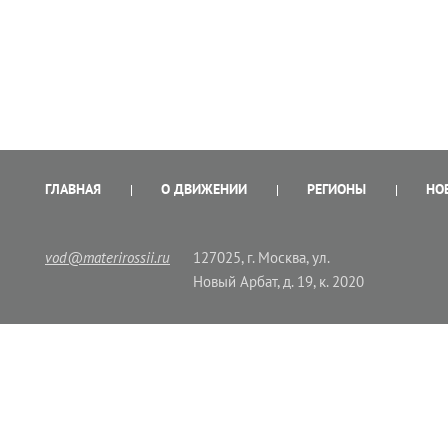
ГЛАВНАЯ
О ДВИЖЕНИИ
РЕГИОНЫ
НО
vod@materirossii.ru
127025, г. Москва, ул.
Новый Арбат, д. 19, к. 2020