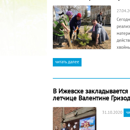
27.04.
Сегодн
реализ
матери
действ
хвойны
читать далее
В Ижевске закладывается 
летчице Валентине Гризо
чи
31.10.2020