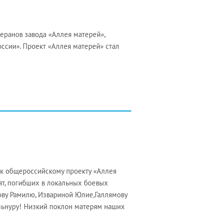
теранов завода «Аллея матерей»,
ссии». Проект «Аллея матерей» стал
 к общероссийскому проекту «Аллея
ят, погибших в локальных боевых
нову Рамилю, Извариной Юлие,Галлямову
 Ильнуру! Низкий поклон матерям наших