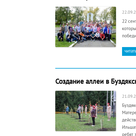
22.09.
22 сен
которы
победи
читат
Создание аллеи в Буздяк
21.09.
Буздяк
Матере
действ
Ильшат
ребят 