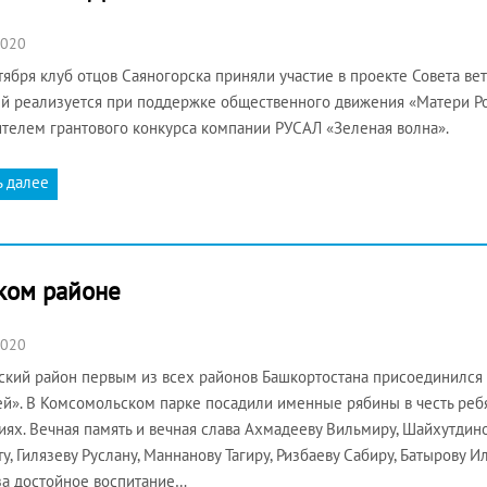
2020
тября клуб отцов Саяногорска приняли участие в проекте Совета ве
й реализуется при поддержке общественного движения «Матери Ро
телем грантового конкурса компании РУСАЛ «Зеленая волна».
ь далее
ском районе
2020
ский район первым из всех районов Башкортостана присоединился
й». В Комсомольском парке посадили именные рябины в честь реб
иях. Вечная память и вечная слава Ахмадееву Вильмиру, Шайхутди
у, Гилязеву Руслану, Маннанову Тагиру, Ризбаеву Сабиру, Батырову
за достойное воспитание…