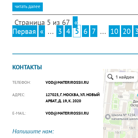
читать далее
Страница 5 из 67
«
Первая
«
...
3
4
5
6
7
...
10
20
КОНТАКТЫ
ТЕЛЕФОН:
VOD@MATERIROSSII.RU
АДРЕС:
127025, Г. МОСКВА, УЛ. НОВЫЙ
АРБАТ, Д. 19, К. 2020
E-MAIL:
VOD@MATERIROSSII.RU
Напишите нам: