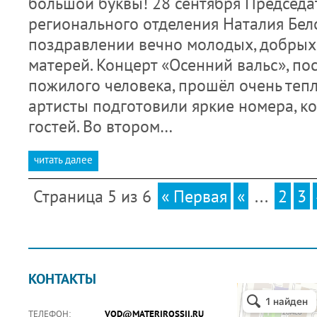
большой буквы! 28 сентября Председа
регионального отделения Наталия Бел
поздравлении вечно молодых, добрых
матерей. Концерт «Осенний вальс», п
пожилого человека, прошёл очень теп
артисты подготовили яркие номера, к
гостей. Во втором…
читать далее
Страница 5 из 6
« Первая
«
...
2
3
КОНТАКТЫ
ТЕЛЕФОН:
VOD@MATERIROSSII.RU