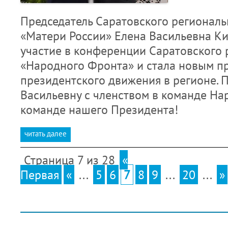
Председатель Саратовского региональ
«Матери России» Елена Васильевна К
участие в конференции Саратовского 
«Народного Фронта» и стала новым п
президентского движения в регионе. 
Васильевну с членством в команде На
команде нашего Президента!
читать далее
Страница 7 из 28
«
Первая
«
...
5
6
7
8
9
...
20
...
»