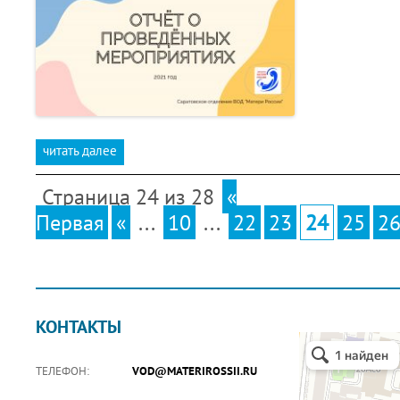
читать далее
Страница 24 из 28
«
Первая
«
...
10
...
22
23
24
25
2
КОНТАКТЫ
ТЕЛЕФОН:
VOD@MATERIROSSII.RU