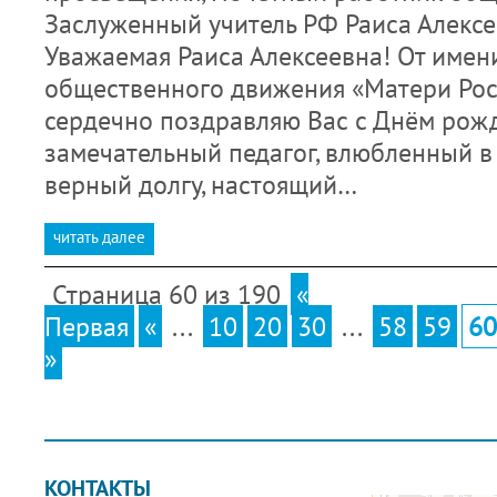
Заслуженный учитель РФ Раиса Алексе
Уважаемая Раиса Алексеевна! От имен
общественного движения «Матери Росс
сердечно поздравляю Вас с Днём рож
замечательный педагог, влюбленный в
верный долгу, настоящий…
читать далее
Страница 60 из 190
«
Первая
«
...
10
20
30
...
58
59
60
»
КОНТАКТЫ