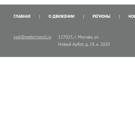
ГЛАВНАЯ
О ДВИЖЕНИИ
РЕГИОНЫ
НО
vod@materirossii.ru
127025, г. Москва, ул.
Новый Арбат, д. 19, к. 2020