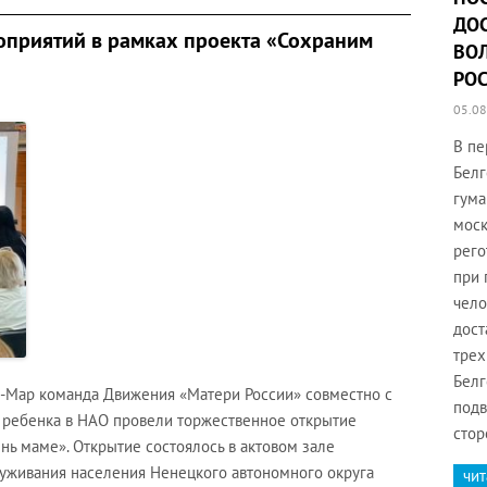
ДО
оприятий в рамках проекта «Сохраним
ВО
РО
05.08
В пе
Белг
гума
моск
рего
при 
чело
дост
трех
Белг
-Мар команда Движения «Матери России» совместно с
подв
 ребенка в НАО провели торжественное открытие
стор
ь маме». Открытие состоялось в актовом зале
уживания населения Ненецкого автономного округа
чит