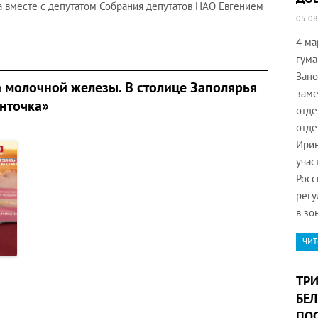
а вместе с депутатом Собрания депутатов НАО Евгением
05.08
4 ма
гума
Запо
 молочной железы. В столице Заполярья
заме
енточка»
отде
отде
Ирин
учас
Росс
регу
в зо
чит
ТРИ
БЕЛ
ПОС