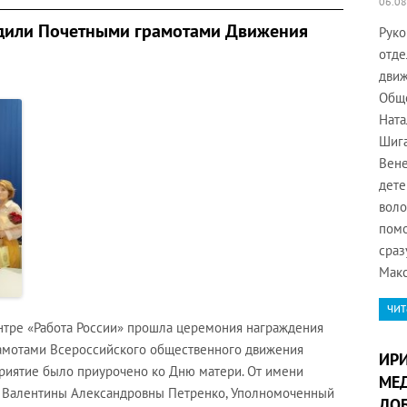
06.08
дили Почетными грамотами Движения
Руко
отде
движ
Обще
Ната
Шига
Вене
дете
воло
помо
сраз
Макс
чит
нтре «Работа России» прошла церемония награждения
амотами Всероссийского общественного движения
ИР
риятие было приурочено ко Дню матери. От имени
МЕД
 Валентины Александровны Петренко, Уполномоченный
ДОБ