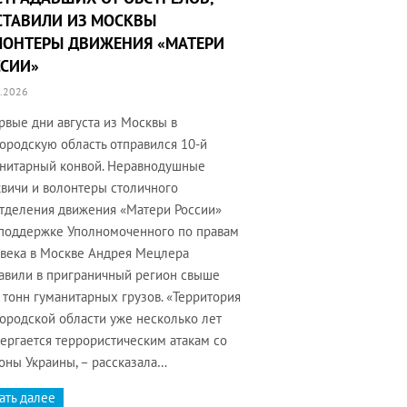
СТАВИЛИ ИЗ МОСКВЫ
ЛОНТЕРЫ ДВИЖЕНИЯ «МАТЕРИ
ССИИ»
.2026
рвые дни августа из Москвы в
ородскую область отправился 10-й
нитарный конвой. Неравнодушные
вичи и волонтеры столичного
тделения движения «Матери России»
поддержке Уполномоченного по правам
века в Москве Андрея Мецлера
авили в приграничный регион свыше
 тонн гуманитарных грузов. «Территория
ородской области уже несколько лет
ергается террористическим атакам со
оны Украины, – рассказала…
ать далее