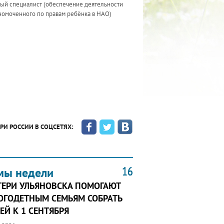
ный специалист (обеспечение деятельности
номоченного по правам ребёнка в НАО)
РИ РОССИИ В СОЦСЕТЯХ:
16
16
16
мы недели
ТЕРИ УЛЬЯНОВСКА ПОМОГАЮТ
ОГОДЕТНЫМ СЕМЬЯМ СОБРАТЬ
ЕЙ К 1 СЕНТЯБРЯ