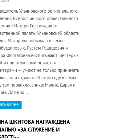
.2026
водитель Ульяновского регионального
ления Всероссийского общественного
ения «Матери России», член
ственной палаты Ульяновской области
лья Макарова побывала в семье
бутдиновых. Рустем Рашидович и
ра Фяргатовна воспитывают шестерых
й и при этом сами остаются
нтёрами — умеют не только принимать
щь, но и отдавать. В этом году в семье
у три первоклассника: Малик, Дарья и
им. Для них…
ать далее
ИНА ШКИТОВА НАГРАЖДЕНА
АЛЬЮ «ЗА СЛУЖЕНИЕ И
ЛЕСТЬ»