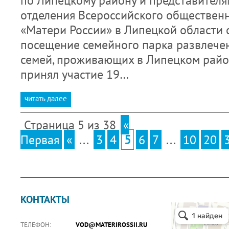
по Липецкому району и представителя
отделения Всероссийского обществен
«Матери России» в Липецкой области
посещение семейного парка развлече
семей, проживающих в Липецком райо
принял участие 19…
читать далее
Страница 5 из 38
«
Первая
«
...
3
4
5
6
7
...
10
20
КОНТАКТЫ
ТЕЛЕФОН:
VOD@MATERIROSSII.RU