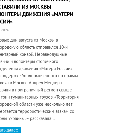
СТАВИЛИ ИЗ МОСКВЫ
ЛОНТЕРЫ ДВИЖЕНИЯ «МАТЕРИ
ССИИ»
.2026
рвые дни августа из Москвы в
ородскую область отправился 10-й
нитарный конвой. Неравнодушные
вичи и волонтеры столичного
тделения движения «Матери России»
поддержке Уполномоченного по правам
века в Москве Андрея Мецлера
авили в приграничный регион свыше
 тонн гуманитарных грузов. «Территория
ородской области уже несколько лет
ергается террористическим атакам со
оны Украины, – рассказала…
ать далее