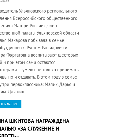
.2026
водитель Ульяновского регионального
ления Всероссийского общественного
ения «Матери России», член
ственной палаты Ульяновской области
лья Макарова побывала в семье
бутдиновых. Рустем Рашидович и
ра Фяргатовна воспитывают шестерых
й и при этом сами остаются
нтёрами — умеют не только принимать
щь, но и отдавать. В этом году в семье
у три первоклассника: Малик, Дарья и
им. Для них…
ать далее
ИНА ШКИТОВА НАГРАЖДЕНА
АЛЬЮ «ЗА СЛУЖЕНИЕ И
ЛЕСТЬ»