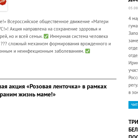
05.08
4 ма
ме!» Всероссийское общественное движение «Матери
гума
!»! Акция направлена на сохранение здоровья и
Запо
рей, но и всей семьи.
Иммунная система человека
заме
й ??? сложный механизм формирования врожденного и
отде
ионным и неинфекционным заболеваниям.
отде
Ирин
учас
Росс
регу
ая акция «Розовая ленточка» в рамках
в зо
храним жизнь маме!»
чит
ТРИ
БЕЛ
ПОС