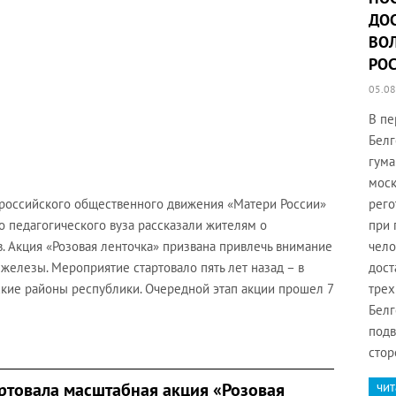
ДО
ВО
РО
05.08
В пе
Белг
гума
моск
российского общественного движения «Матери России»
рего
о педагогического вуза рассказали жителям о
при 
. Акция «Розовая ленточка» призвана привлечь внимание
чело
елезы. Мероприятие стартовало пять лет назад – в
дост
ские районы республики. Очередной этап акции прошел 7
трех
Белг
подв
стор
артовала масштабная акция «Розовая
чит