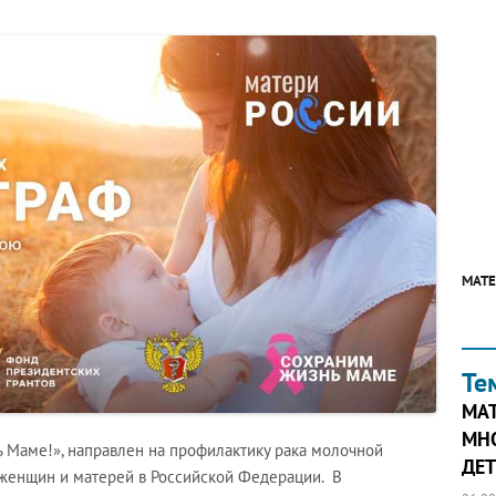
МАТЕ
Те
МА
МН
 Маме!», направлен на профилактику рака молочной
ДЕТ
женщин и матерей в Российской Федерации. В