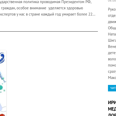
06.08
ударственная политика проводимая Президентом РФ,
 граждан, особое внимание уделяется здоровью
Руко
экспертов у нас в стране каждый год умирает более 22…
отде
движ
Обще
Ната
Шига
Вене
дете
воло
помо
сраз
Макс
чит
ИР
МЕД
ДОБ