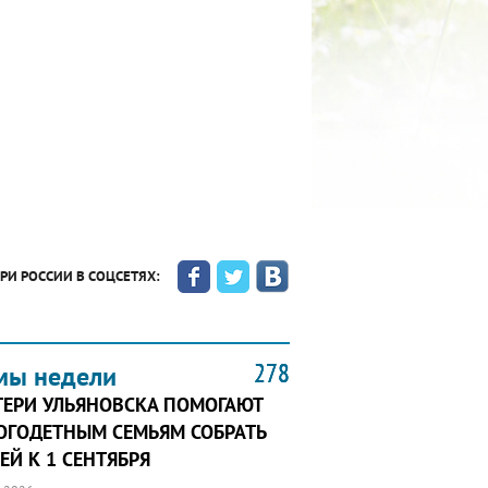
РИ РОССИИ В СОЦСЕТЯХ:
278
278
278
мы недели
ТЕРИ УЛЬЯНОВСКА ПОМОГАЮТ
ОГОДЕТНЫМ СЕМЬЯМ СОБРАТЬ
ЕЙ К 1 СЕНТЯБРЯ