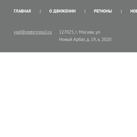
ГЛАВНАЯ
О ДВИЖЕНИИ
РЕГИОНЫ
НО
vod@materirossii.ru
127025, г. Москва, ул.
Новый Арбат, д. 19, к. 2020