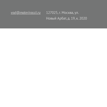
vod@materirossii.ru
127025, г. Москва, ул.
Новый Арбат, д. 19, к. 2020