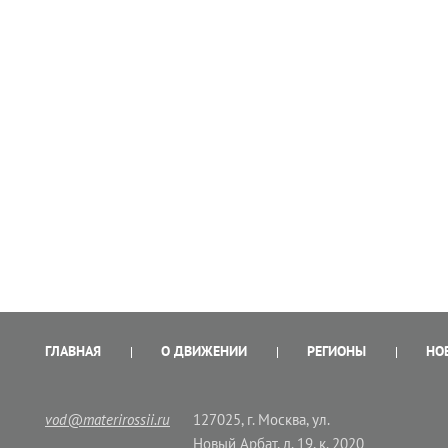
ГЛАВНАЯ
О ДВИЖЕНИИ
РЕГИОНЫ
НО
vod@materirossii.ru
127025, г. Москва, ул.
Новый Арбат, д. 19, к. 2020